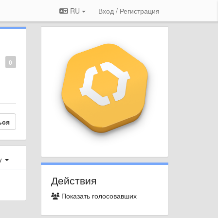
RU
Вход / Регистрация
0
ься
у
Действия
Показать голосовавших