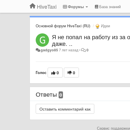
HiveTaxi
Форумы
База знаний
Основной форум HiveTaxi (RU)
Идеи
Я не попал на работу из за 
даже. ..
gadgyo85
7 лет назад
•
0
Голос
0
0
Ответы
0
Сервис поддержки