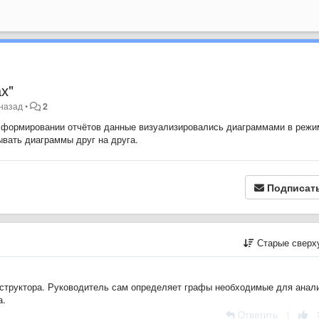
х"
 назад
•
2
 формировании отчётов данные
визуализировались диаграммами в режи
вать диаграммы друг на друга.
Подписат
Старые сверх
нструктора. Руководитель сам определяет графы необходимые для анали
а.
Ответить
|