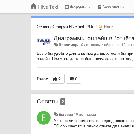
HiveTaxi
Форумы
База знаний
Основной форум HiveTaxi (RU)
Идеи
Диаграммы онлайн в "отчёта
Владимир.
10 лет назад
•
обновлен
10 лет
Было бы
удобно для анализа данных
, если
бы при
онлайн. При этом должна быть возможность наклады
Голос
2
0
Ответы
2
Евгений
10 лет назад
А что если использовать подход некого ко
ПО собирает их в одном отчете для анализ