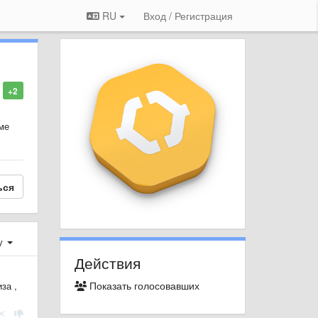
RU
Вход / Регистрация
+2
ме
ься
у
Действия
Показать голосовавших
за ,