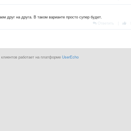
м друг на друга. В таком варианте просто супер будет.
Ответить
|
 клиентов работает на платформе
UserEcho