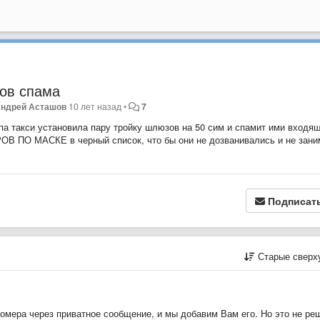
ов спама
ндрей Асташов
10 лет назад
•
7
ппа такси установила пару тройку шлюзов на 50 сим и спамит ими входя
ОВ ПО МАСКЕ в черный список, что бы они не дозванивались и не зан
Подписат
Старые сверх
омера через приватное сообщение, и мы добавим Вам его. Но это не ре