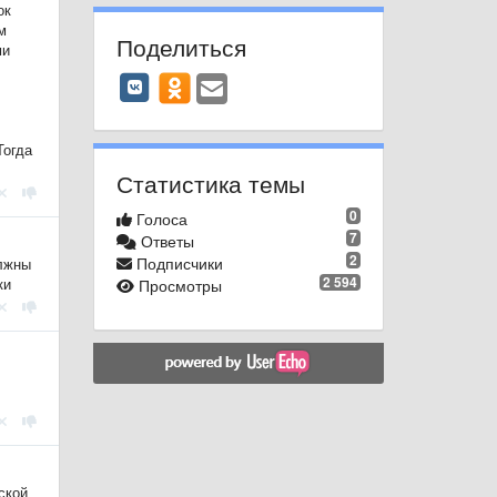
ок
м
Поделиться
ми
Тогда
Статистика темы
0
Голоса
7
Ответы
2
Подписчики
олжны
2 594
ки
Просмотры
ской