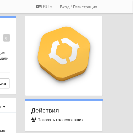
RU
Вход / Регистрация
0
щие
имали
ься
у
Действия
Показать голосовавших
шает