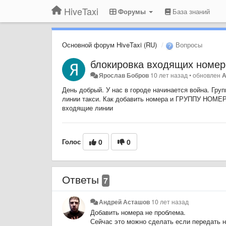
HiveTaxi
Форумы
База знаний
Основной форум HiveTaxi (RU)
Вопросы
блокировка входящих номер
Ярослав Бобров
10 лет назад
•
обновлен
А
День добрый. У нас в городе начинается война. Гру
линии такси. Как добавить номера и ГРУППУ НОМЕР
входящие линии
Голос
0
0
Ответы
7
Андрей Асташов
10 лет назад
Добавить номера не проблема.
Сейчас это можно сделать если передать н