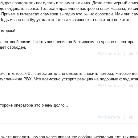
о будут продолжать поступать и занимать линию. Даже если черный спис
дет отдавать звонки. Т.е. если правильно настроена спам машина, то си
. Причем в интересах спамеров выгодно что бы их сбросили. Или они са
едь иначе они будут платить деньги за звонок, а они этого не хотят.
памерам!
 сотовой связи. Писать заявление на блокировку на уровне оператора. 
дет свободен.
Ответить
|
йс, в который Вы самостоятельно сможете вносить номера, которые д
ступлении на PBX. Что возможно ускорит реакцию на подобные флуд ата
Ответить
|
тороне оператора это очень долго...
Ответить
|
 можете передать номера через приватное сообщение(задача для техниче