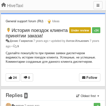
HiveTaxi
General support forum (RU)
Ideas
История поездок клиента
Under review
+24
принятии заказа!
Денис Гаврилов
7 years ago
•
updated by
Антон Илькевич
7 years
ago
•
9
Сделайте пожалуйста при приеме заявки диспетчером
видимость истории поездок клиента. Успешные, не успешные.
Комментарии созданные для данного клиента диспетчером.
24
0
Follow
Replies
9
Oldest first
артур
7 years ago
+2