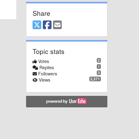
Share
Topic stats
2
Votes
1
Replies
3
Followers
2,371
Views