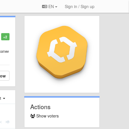
EN
Sign in / Sign up
+2
жатии
low
st
Actions
Show voters