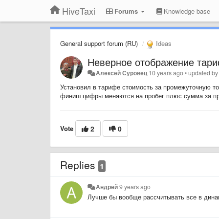
HiveTaxi
Forums
Knowledge base
General support forum (RU)
Ideas
Неверное отображение тари
Алексей Суровец
10 years ago
•
updated b
Установил в тарифе стоимость за промежуточную точ
финиш цифры меняются на пробег плюс сумма за пр
Vote
2
0
Replies
1
Андрей
9 years ago
Лучше бы вообще рассчитывать все в дина