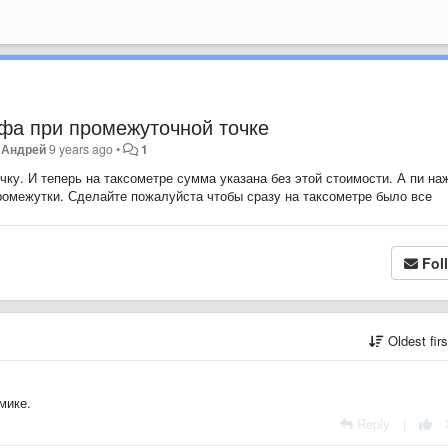
фа при промежуточной точке
y
Андрей
9 years ago
•
1
ку. И теперь на таксометре сумма указана без этой стоимости. А пи на
омежутки. Сделайте пожалуйста чтобы сразу на таксометре было все
Fol
Oldest fir
мике.
Reply
|