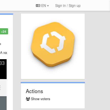
EN
Sign in / Sign up
+24
в
 А на
Actions
Show voters