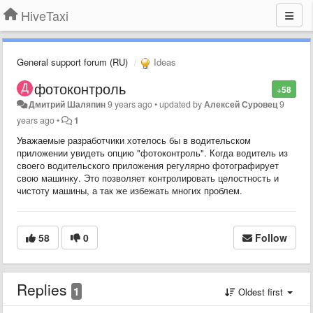
HiveTaxi
General support forum (RU)
Ideas
фотоконтроль
+58
Дмитрий Шаляпин
9 years ago
•
updated by
Алексей Суровец
9
years ago
•
1
Уважаемые разработчики хотелось бы в водительском
приложении увидеть
опцию "фотоконтроль". Когда водитель из
своего водительского приложения регулярно фотографирует
свою машинку. Это позволяет контролировать целостность и
чистоту машины, а так же избежать многих проблем.
58
0
Follow
Replies
1
Oldest first