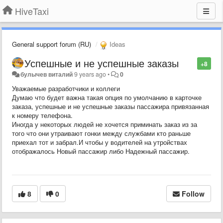
HiveTaxi
General support forum (RU)
Ideas
Успешные и не успешные заказы
+8
булычев виталий
9 years ago
•
0
Уважаемые разработчики и коллеги
Думаю что будет важна такая опция по умолчанию в карточке
заказа, успешные и не успешные заказы пассажира привязанная
к номеру телефона.
Иногда у некоторых людей не хочется приминать заказ из за
того что они утраивают гонки между службами кто раньше
приехал тот и забрал.И чтобы у водителей на утройствах
отображалось Новый пассажир либо Надежный пассажир.
8
0
Follow