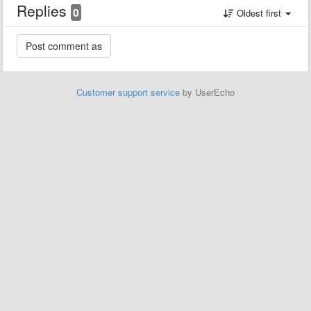
Replies
0
Oldest first
Customer support service
by UserEcho