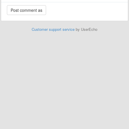
Customer support service
by UserEcho