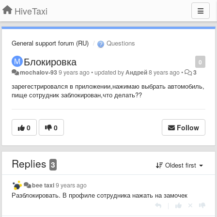
HiveTaxi
General support forum (RU)
Questions
Блокировка
0
mochalov-93
9 years ago
•
updated by
Андрей
8 years ago
•
3
зарегестрировался в приложении,нажимаю выбрать автомобиль,
пище сотрудник заблокирован,что делать??
0
0
Follow
Replies
3
Oldest first
bee taxi
9 years ago
Разблокировать. В профиле сотрудника нажать на замочек
|