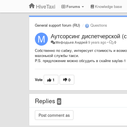
HiveTaxi
Forums
Knowledge base
General support forum (RU)
Questions
Аутсорсинг диспетчерской (с
Мефодьев Андрей
9 years ago
•
0
Собственно по сабжу, интересует стоимость и возм
махонькой службы такси.
P.S. предложение можно обсудить в скайпе saylas-1
Vote
1
0
Replies
0