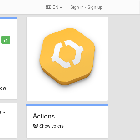
EN
Sign in / Sign up
+1
low
st
Actions
Show voters