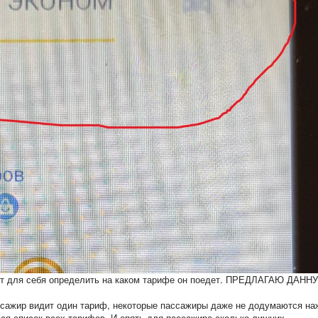
жет для себя определить на каком тарифе он поедет. ПРЕДЛАГАЮ ДАНН
ассажир видит один тариф, некоторые пассажиры даже не додумаются на
ся список всех тарифов. И опять для пассажира сколько лишних