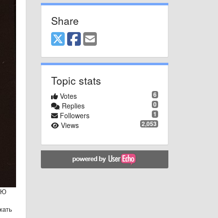
Share
Topic stats
6
Votes
0
Replies
1
Followers
2,053
Views
УЮ
жать