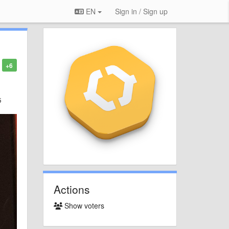
EN
Sign in / Sign up
+6
б
Actions
Show voters