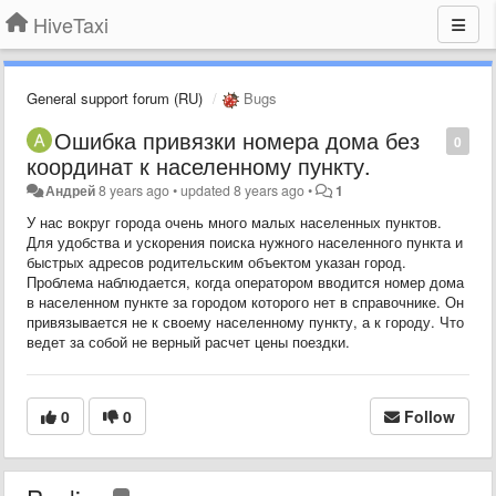
HiveTaxi
General support forum (RU)
Bugs
Ошибка привязки номера дома без
0
координат к населенному пункту.
Андрей
8 years ago
•
updated
8 years ago
•
1
У нас вокруг города очень много малых населенных пунктов.
Для удобства и ускорения поиска нужного населенного пункта и
быстрых адресов родительским объектом указан город.
Проблема наблюдается, когда оператором вводится номер дома
в населенном пункте за городом которого нет в справочнике. Он
привязывается не к своему населенному пункту, а к городу. Что
ведет за собой не верный расчет цены поездки.
0
0
Follow