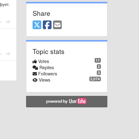
фует.
Share
Topic stats
11
Votes
2
Replies
3
Followers
2,074
Views