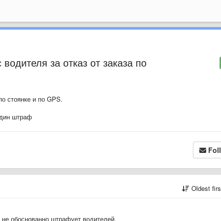
водителя за отказ от заказа по
по стоянке и по GPS.
один штраф
Fol
Oldest fir
о не обоснованно штрафует водителей.