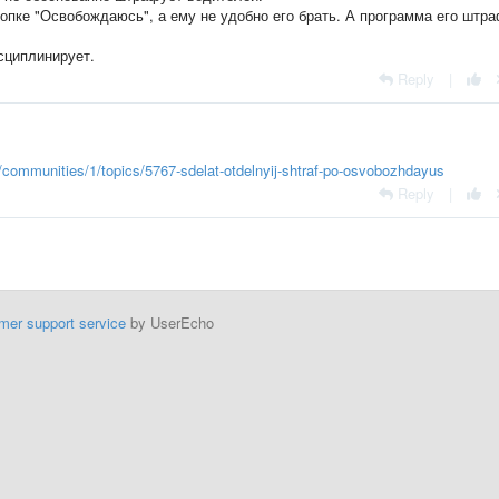
пке "Освобождаюсь", а ему не удобно его брать. А программа его штра
сциплинирует.
Reply
|
ru/communities/1/topics/5767-sdelat-otdelnyij-shtraf-po-osvobozhdayus
Reply
|
mer support service
by UserEcho