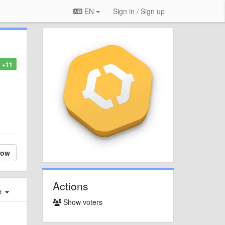
EN
Sign in / Sign up
+11
low
Actions
st
Show voters