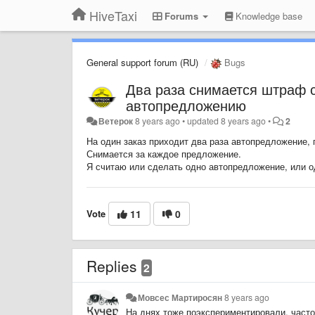
HiveTaxi
Forums
Knowledge base
General support forum (RU)
Bugs
Два раза снимается штраф с 
автопредложению
Ветерок
8 years ago
•
updated
8 years ago
•
2
На один заказ приходит два раза автопредложение, 
Снимается за каждое предложение.
Я считаю или сделать одно автопредложение, или 
Vote
11
0
Replies
2
Мовсес Мартиросян
8 years ago
На днях тоже поэкспериментировали, част