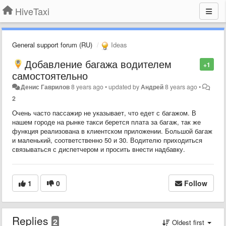
HiveTaxi
General support forum (RU)
Ideas
Добавление багажа водителем
+1
самостоятельно
Денис Гаврилов
8 years ago
•
updated by
Андрей
8 years ago
•
2
Очень часто пассажир не указывает, что едет с багажом. В
нашем городе на рынке такси берется плата за багаж, так же
функция реализована в клиентском приложении. Большой багаж
и маленький, соответственно 50 и 30. Водителю приходиться
связываться с диспетчером и просить внести надбавку.
1
0
Follow
Replies
2
Oldest first