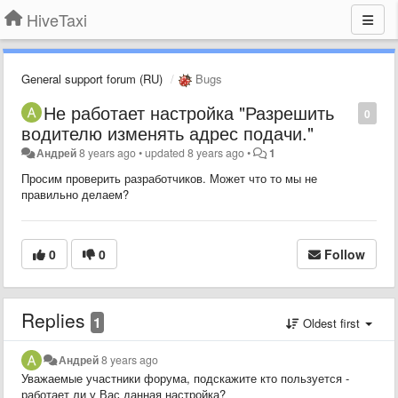
HiveTaxi
General support forum (RU)
Bugs
Не работает настройка "Разрешить
0
водителю изменять адрес подачи."
Андрей
8 years ago
•
updated
8 years ago
•
1
Просим проверить разработчиков. Может что то мы не
правильно делаем?
0
0
Follow
Replies
1
Oldest first
Андрей
8 years ago
Уважаемые участники форума, подскажите кто пользуется -
работает ли у Вас данная настройка?