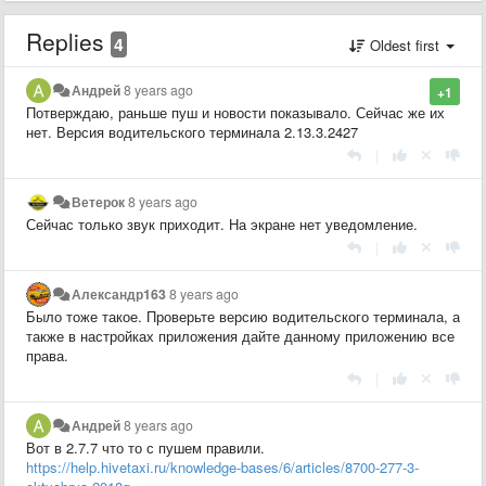
Replies
4
Oldest first
Андрей
8 years ago
+1
Потверждаю, раньше пуш и новости показывало. Сейчас же их
нет. Версия водительского терминала 2.13.3.2427
|
Ветерок
8 years ago
Сейчас только звук приходит. На экране нет уведомление.
|
Александр163
8 years ago
Было тоже такое. Проверьте версию водительского терминала, а
также в настройках приложения дайте данному приложению все
права.
|
Андрей
8 years ago
Вот в 2.7.7 что то с пушем правили.
https://help.hivetaxi.ru/knowledge-bases/6/articles/8700-277-3-