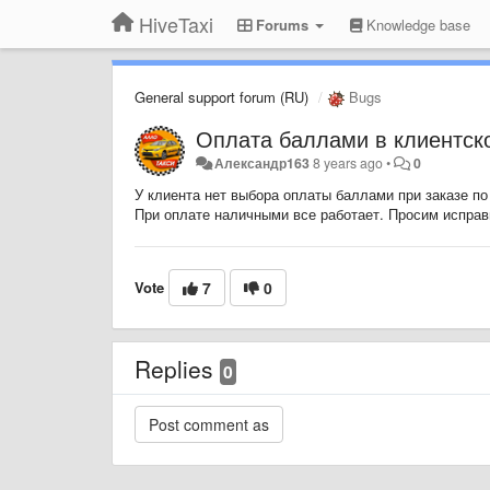
HiveTaxi
Forums
Knowledge base
General support forum (RU)
Bugs
Оплата баллами в клиентско
Александр163
8 years ago
•
0
У клиента нет выбора оплаты баллами при заказе по
При оплате наличными все работает. Просим исправ
Vote
7
0
Replies
0