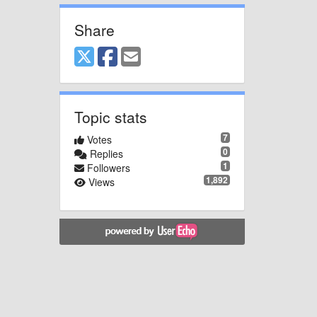
Share
Topic stats
7
Votes
0
Replies
1
Followers
1,892
Views