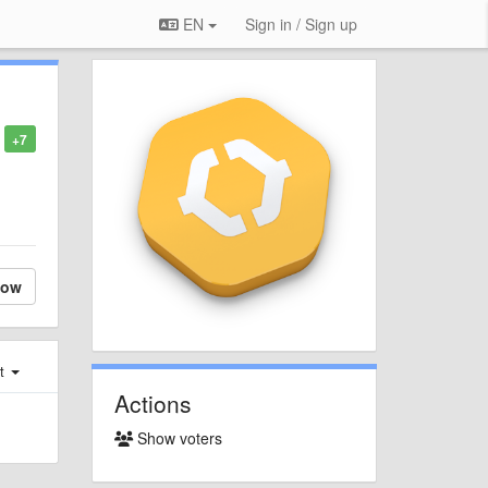
EN
Sign in / Sign up
+7
low
st
Actions
Show voters