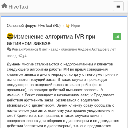
HiveTaxi
Основной форум HiveTaxi (RU)
Идеи
Изменение алгоритма IVR при
+6
активном заказе
Роман Романов
8 лет назад
•
обновлен
Андрей Асташов
8 лет
назад
•
4
Думаем многие сталкиваются с недопониманием у клиентов
следующего алгоритма работы IVR во время совершения
клиентом звонка в диспетчерскую, когда у от него уже принят и
выполняется текущий заказ. В таких случаях происходит
следующее: на входящий вызов отвечает робот (и это
правильно), но порядок действий вызывает вопросы. А
именно: 1.Робот сообщает о назначенном авто; 2.Предлагает
действия а)отменить заказ; б)связаться с водителем;
в)связаться с диспетчером. Зачем клиенту сразу сообщать о
назначенном уже авто, если ему уже пришло уведомление и
смс? Кроме того, как правило, в таких случаях клиент
совершает звонок для общения с диспетчером и не дожидается
действия "связаться с диспетчером", т.к. оно предлагается