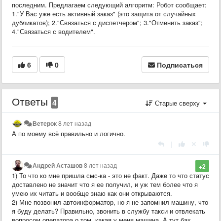
последним. Предлагаем следующий алгоритм: Робот сообщает:
1."У Вас уже есть активный заказ" (это защита от случайных
дубликатов); 2."Связаться с диспетчером"; 3."Отменить заказ";
4."Связаться с водителем".
6
0
Подписаться
Ответы
4
Старые сверху
Ветерок
8 лет назад
А по моему всё правильно и логично.
|
Андрей Асташов
8 лет назад
+2
1) То что ко мне пришла смс-ка - это не факт. Даже то что статус
доставлено не значит что я ее получил, и уж тем более что я
умею их читать и вообще знаю как они открываются.
2) Мне позвонил автоинформатор, но я не запомнил машину, что
я буду делать? Правильно, звонить в службу такси и отвлекать
вопросом оператора о том, какая у меня машина. А тут бах,