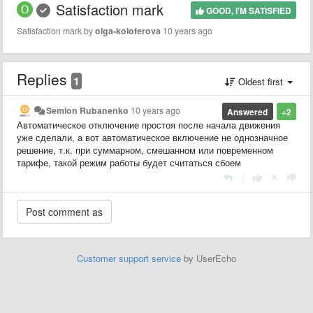
Satisfaction mark
GOOD, I'M SATISFIED
Satisfaction mark by
olga-koloferova
10 years ago
Replies
1
Oldest first
Semion Rubanenko
10 years ago
Answered
+2
Автоматическое отключение простоя после начала движения
уже сделали, а вот автоматическое включение не однозначное
решение, т.к. при суммарном, смешанном или повременном
тарифе, такой режим работы будет считаться сбоем
|
Customer support service
by UserEcho