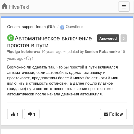
HiveTaxi
General support forum (RU)
Questions
Автоматическое включение
Answered
0
простоя в пути
olga-koloferova
10 years ago
•
updated by
Semion Rubanenko
10
years ago
•
1
Возможно ли сделать так, что бы простой в пути включался
автоматически, если автомобиль сделал остановку и
простаивает, предположим более 3 минут (то есть эти 3 мин.
включить в стоимость остановки, а далее пошло платное
ожидание) ну и соответственно отключение простоя тоже
автоматически после начала движения автомобиля.
1
1
Follow