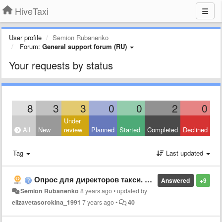
HiveTaxi
User profile
Semion Rubanenko
Forum:
General support forum (RU)
Your requests by status
8
3
3
0
0
2
0
Under
All
New
review
Planned
Started
Completed
Declined
Tag
Last updated
Опрос для директоров такси. Разработка 2.8.0
Answered
+9
Semion Rubanenko
8 years ago
•
updated by
elizavetasorokina_1991
7 years ago
•
40