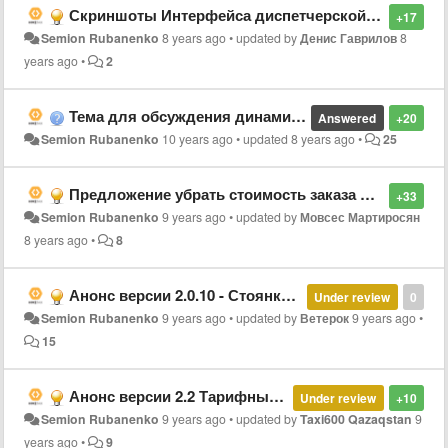
Скриншоты Интерфейса диспетчерской 3.0
+17
Semion Rubanenko
8 years ago
•
updated by
Денис Гаврилов
8
years ago
•
2
Тема для обсуждения динамического изменения стоимости заказа
Answered
+20
Semion Rubanenko
10 years ago
•
updated
8 years ago
•
25
Предложение убрать стоимость заказа для водителя из текста кнопки "Беру за ххх"
+33
Semion Rubanenko
9 years ago
•
updated by
Мовсес Мартиросян
8 years ago
•
8
Анонс версии 2.0.10 - Стоянки, распределение заказов по очереди
Under review
0
Semion Rubanenko
9 years ago
•
updated by
Ветерок
9 years ago
•
15
Анонс версии 2.2 Тарифный планы водителей / смены
Under review
+10
Semion Rubanenko
9 years ago
•
updated by
Taxi600 Qazaqstan
9
years ago
•
9