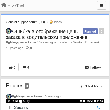
HiveTaxi
General support forum (RU)
Ideas
Ошибка в отображение цены
Planned
0
заказа в водительском приложение
Мещеряков Антон
10 years ago
•
updated by
Semion Rubanenko
10 years ago
•
3
0
0
Follow
Replies
3
Oldest first
Мещеряков Антон
10 years ago