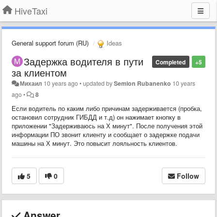
HiveTaxi
General support forum (RU)
Ideas
Задержка водителя в пути
Completed
+5
за клиентом
Михаил
10 years ago
•
updated by
Semion Rubanenko
10 years
ago
•
8
Если водитель по каким либо причинам задерживается (пробка,
остановил сотрудник ГИБДД и т.д) он нажимает кнопку в
приложении "Задерживаюсь на Х минут". После получения этой
информации ПО звонит клиенту и сообщает о задержке подачи
машины на Х минут. Это повысит лояльность клиентов.
5
0
Follow
Answer