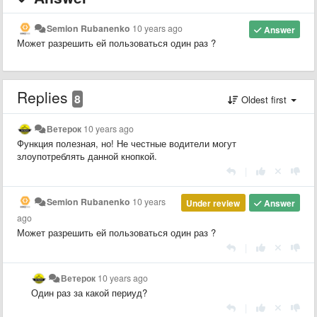
Semion Rubanenko
10 years ago
Answer
Может разрешить ей пользоваться один раз ?
Replies
8
Oldest first
Ветерок
10 years ago
Функция полезная, но! Не честные водители могут
злоупотреблять данной кнопкой.
|
Semion Rubanenko
10 years
Under review
Answer
ago
Может разрешить ей пользоваться один раз ?
|
Ветерок
10 years ago
Один раз за какой периуд?
|