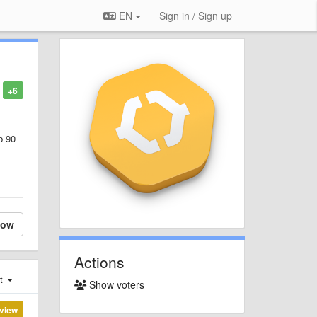
EN
Sign in / Sign up
+6
о 90
low
Actions
st
Show voters
view