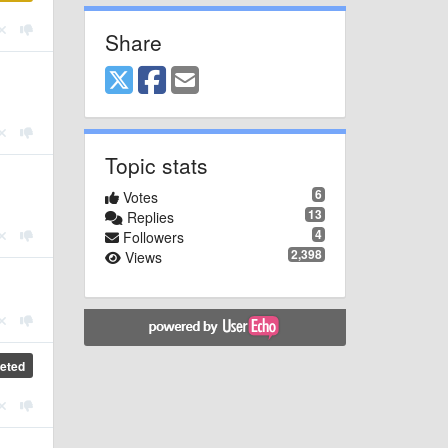
Share
Topic stats
6
Votes
13
Replies
4
Followers
2,398
Views
eted