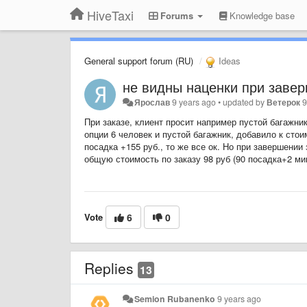
HiveTaxi
Forums
Knowledge base
General support forum (RU)
Ideas
не видны наценки при завер
Ярослав
9 years ago
•
updated by
Ветерок
9
При заказе, клиент просит например пустой багажник
опции 6 человек и пустой багажник, добавило к стоим
посадка +155 руб., то же все ок. Но при завершении 
общую стоимость по заказу 98 руб (90 посадка+2 ми
Vote
6
0
Replies
13
Semion Rubanenko
9 years ago