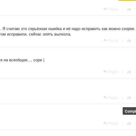
Reply
|
. Я считаю это серьёзная ошибка и её надо исправить как можно скорее.
том исправили, сейчас опять вылезла.
Reply
|
я на всеобщее..., сори )
Reply
|
Reply
|
Compl
Reply
|