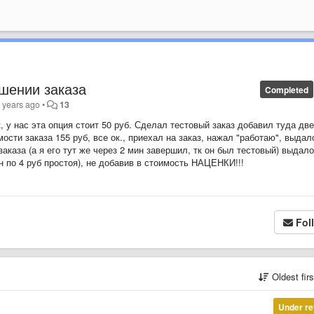
шении заказа
Completed
 years ago
•
13
, у нас эта опция стоит 50 руб. Сделал тестовый заказ добавил туда две
ости заказа 155 руб, все ок., приехал на заказ, нажал "работаю", выдал
заказа (а я его тут же через 2 мин завершил, тк он был тестовый) выдало
н по 4 руб простоя), не добавив в стоимость НАЦЕНКИ!!!
Fol
Oldest fir
Under re