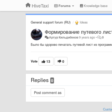
HiveTaxi
Forums
Knowledge base
General support forum (RU)
Ideas
Формирование путевого лис
Артур Кильдибеков
9 years ago
•
0
Было бы здорово печатать путевой лист из програм
Vote
13
0
Replies
0
Custo