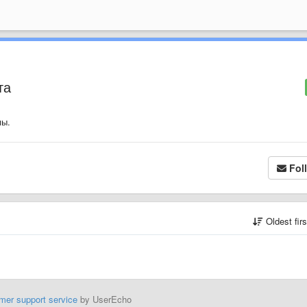
та
мы.
Fol
Oldest fir
mer support service
by UserEcho