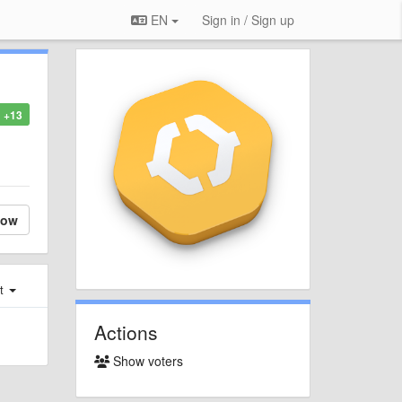
EN
Sign in / Sign up
+13
low
st
Actions
Show voters