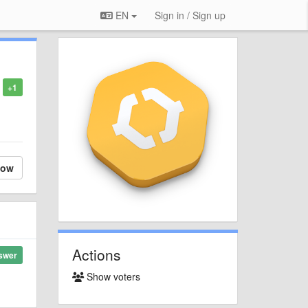
EN
Sign in / Sign up
+1
low
Actions
swer
Show voters