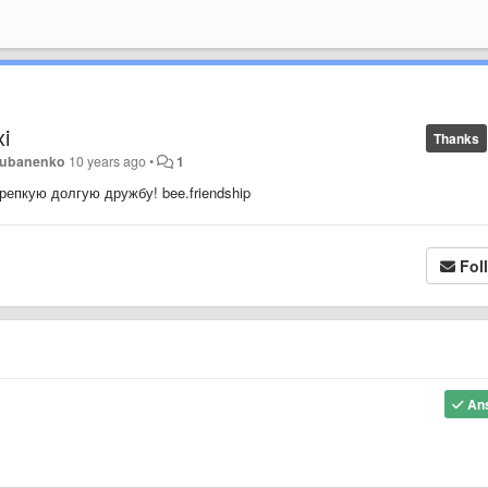
i
Thanks
Rubanenko
10 years ago
•
1
епкую долгую дружбу! bee.friendship
Fol
An