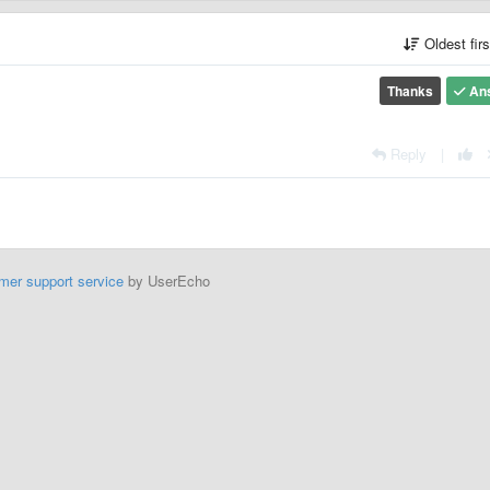
Oldest fir
Thanks
An
Reply
|
mer support service
by UserEcho