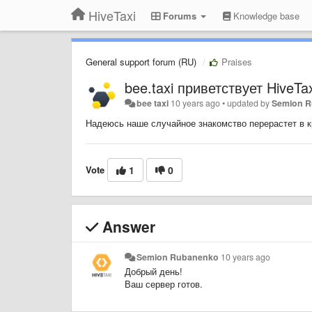
HiveTaxi
Forums
Knowledge base
General support forum (RU)
Praises
bee.taxi приветствует HiveTax
bee taxi
10 years ago
•
updated by
Semion 
Надеюсь наше случайное знакомство перерастет в кр
Vote
1
0
Answer
Semion Rubanenko
10 years ago
Добрый день
!
Ваш сервер готов.