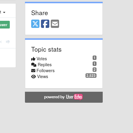
Share
st
swer
Topic stats
1
Votes
1
Replies
2
Followers
2,523
Views