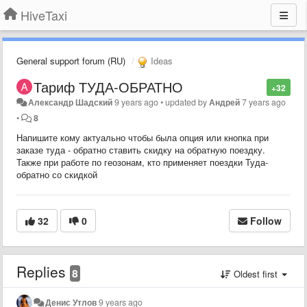
HiveTaxi
General support forum (RU)
Ideas
Тариф ТУДА-ОБРАТНО
+32
Александр Шадский
9 years ago
•
updated by
Андрей
7 years ago
•
8
Напишите кому актуально чтобы была опция или кнопка при
заказе туда - обратно ставить скидку на обратную поездку.
Также при работе по геозонам, кто применяет поездки Туда-
обратно со скидкой
32
0
Follow
Replies
8
Oldest first
Денис Утлов
9 years ago