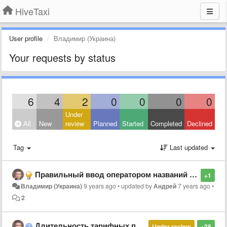
HiveTaxi
User profile
Владимир (Украина)
Your requests by status
6
4
2
0
0
0
0
Under
All
New
review
Planned
Started
Completed
Declined
Tag
Last updated
Правильный ввод оператором названий улиц и быстрых адресов
+1
Владимир (Украина)
9 years ago
•
updated by
Андрей
7 years ago
•
2
Длительность тарифных планов водителей
Under review
+38