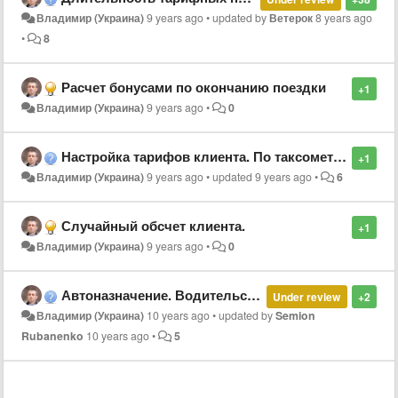
Владимир (Украина)
9 years ago
•
updated by
Ветерок
8 years ago
•
8
Расчет бонусами по окончанию поездки
+1
Владимир (Украина)
9 years ago
•
0
Настройка тарифов клиента. По таксометру
+1
Владимир (Украина)
9 years ago
•
updated
9 years ago
•
6
Случайный обсчет клиента.
+1
Владимир (Украина)
9 years ago
•
0
Автоназначение. Водительская хитрость
Under review
+2
Владимир (Украина)
10 years ago
•
updated by
Semion
Rubanenko
10 years ago
•
5