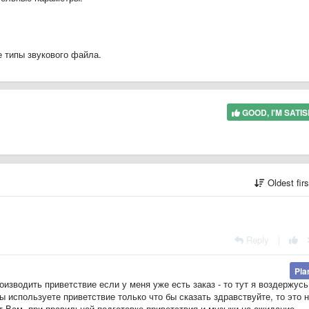
 типы звукового файла.
GOOD, I'M SATIS
Oldest fir
Reply
|
Pla
изводить приветствие если у меня уже есть заказ - то тут я воздержусь.
 используете приветствие только что бы сказать здравствуйте, то это 
ет Вам, при правильной подготовке приветствия и музыки на ожидание