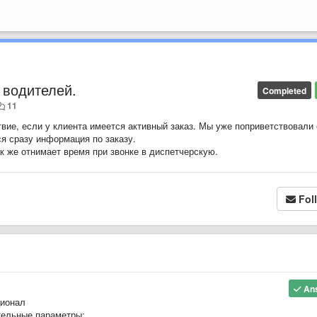
 водителей.
Completed
11
вие, если у клиента имеется активный заказ. Мы уже поприветствовали 
ся сразу информация по заказу.
к же отнимает время при звонке в диспетчерскую.
Fol
An
ионал
тельные параметры: