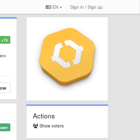
EN
Sign in / Sign up
+15
его
low
Actions
Show voters
swer