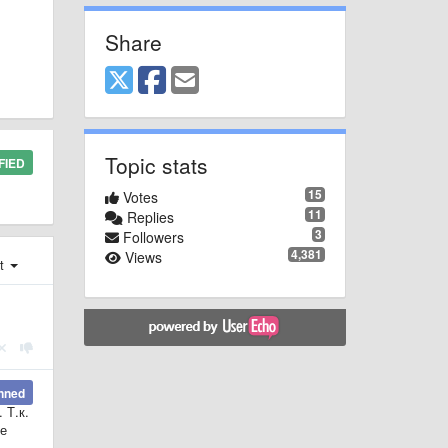
Share
Topic stats
FIED
15
Votes
11
Replies
3
Followers
4,381
Views
st
nned
 Т.к.
не