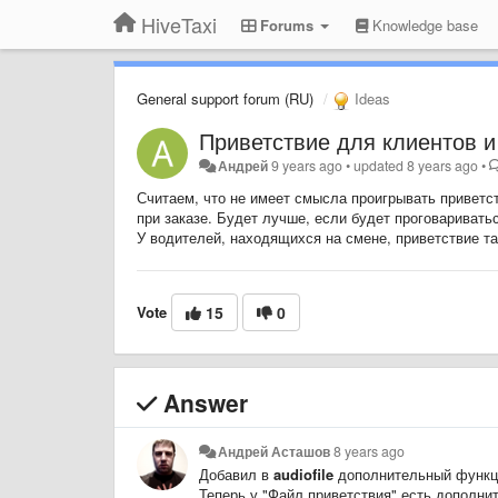
HiveTaxi
Forums
Knowledge base
General support forum (RU)
Ideas
Приветствие для клиентов и
Андрей
9 years ago
•
updated
8 years ago
•
Считаем, что не имеет смысла проигрывать приветст
при заказе. Будет лучше, если будет проговаривать
У водителей, находящихся на смене, приветствие та
Vote
15
0
Answer
Андрей Асташов
8 years ago
Добавил в
audiofile
дополнительный функц
Теперь у "Файл приветствия" есть дополни