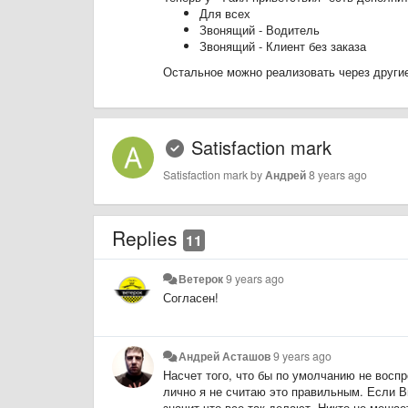
Для всех
Звонящий - Водитель
Звонящий - Клиент без заказа
Остальное можно реализовать через другие
Satisfaction mark
Satisfaction mark by
Андрей
8 years ago
Replies
11
Ветерок
9 years ago
Согласен!
Андрей Асташов
9 years ago
Насчет того, что бы по умолчанию не воспро
лично я не считаю это правильным. Если Вы
значит что все так делают. Никто не меша