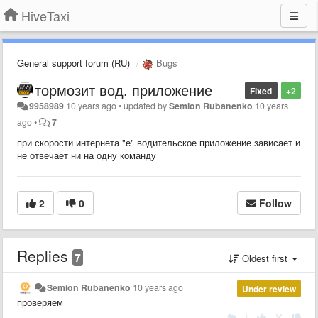
HiveTaxi
General support forum (RU)
Bugs
тормозит вод. приложение
Fixed
+2
9958989
10 years ago
•
updated by
Semion Rubanenko
10 years
ago
•
7
при скорости интернета "е" водительское приложение зависает и
не отвечает ни на одну команду
2
0
Follow
Replies
7
Oldest first
Semion Rubanenko
10 years ago
Under review
проверяем
|