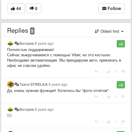
44
0
Follow
Replies
5
Oldest first
Ветерок
8 years ago
+2
Полностью поддерживаю!
Сейчас выкручиваемся с помощью Viber, но это костыли.
Необходимо автоматизация. Мы брендируем авто, приезжать в
офис не совсем удобно.
|
Такси STRELKA
8 years ago
+3
Да, очень нужная функция! Хотелось-бы "фото отчётов"
|
Ветерок
8 years ago
👍🏼
|