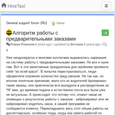
HiveTaxi
General support forum (RU)
Ideas
Алгоритм работы с
+3
предварительными заказами
Роман Романов
8 years ago
•
updated by
Ветерок
8 years ago
•
3
Уже неоднократно и многими коллегами выражались нарекания
на систему работы с предварительными заказами. Но воз и ныне
там. Вот в эти ажиотажные праздничные дни проблема проявила
себя "во всей красе". В попытке перестраховаться, люди
оформляли огромное количество пред.заказов. Но так как, по
вполне понятным причинам, мало кто из водителей бронировал
такие заказы, они практически все выпадали в распределение за
"N" мин. до времени подачи и естественно почти все были уже
не актуальны. А происходит это потому что, клиент никак не
оповещен о результатах работы с заказом - забронировал или не
забронировал водитель заказ, в нашей программе не
сообщается клиенту. Перекладывать весь этот объем работы на
диспетчерскую, особенно тогда, когда она забита работой по