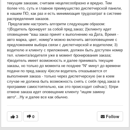
текущим заказам, считаем нецелесообразно и вредно. Тем
более что, суть и главное преимущество диспетчерской панели,
в нашем ПО, как раз и есть минимизация трудозатрат в системе
распределения заказов.
Предлагаем настроить алгоритм следующим образом:
1)Водитель бронирует за собой пред.заказ; 2)клиенту идет
оповещение "ваш заказ принят к выполнению на Дата, Время -
авто марка, цвет, номер"и можно включить автооповещение с
предложением выбора связи с диспетчерской и водителем; 3)
водителю и клиенту с приложения, должен быть доступен номер
тел. клиента/водителя уже в момент бронирования заказа;
4)водитель имеет возможность и далее принимать текущие
заказы, но только до момента не позднее "N" минут до времени
подачи по пред.заказу 4)если водитель отказывается от
выполнения заказа - только через диспетчерскую (ни в коем
случае не должна быть возможность снять с себя пред.заказ в
программе самостоятельно, как это происходит сейчас); 5)при
отмене заказа идет оповещение клиенту "ищем замену
авто"...Ну и далее все как обычно.
3
0
Follow