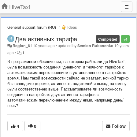
HiveTaxi
General support forum (RU)
Ideas
Два активных тарифа
Completed
+4
Region_61
10 years ago
•
updated by
Semion Rubanenko
10 years
ago
•
1
В программном обеспечении, на котором работали до HiveTaxi,
была возможность создания "дневного" и "ночного" тарифов с
автоматическим переключением в установленное в настройках
время. Нам такой возможности сейчас не хватает, ночной тариф
был заведомо дороже, активность водителей и выход на смену
были соответственно выше. Рассматриваете ли возможность
создания в настройках двух активных тарифов с
автоматическим переключением между ними, например день/
ночь?
4
0
Follow