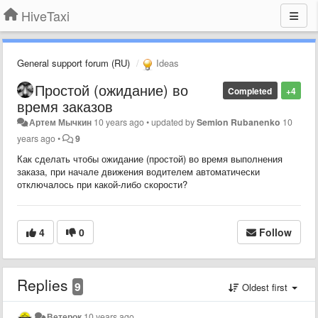
HiveTaxi
General support forum (RU)
Ideas
Простой (ожидание) во
Completed
+4
время заказов​
Артем Мычкин
10 years ago
•
updated by
Semion Rubanenko
10
years ago
•
9
Как сделать чтобы ожидание (простой) во время выполнения
заказа, при начале движения водителем автоматически
отключалось при какой-либо скорости?
4
0
Follow
Replies
9
Oldest first
Ветерок
10 years ago