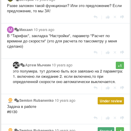
Разве заложен такой функционал? Или это предложение? Если
предложение, то мы ЗА!
|
Михаил
10 years ago
В "Тарифах", закладка "Настройки", параметр "Расчет по
времени до скорости" (это для расчета по таксометру у меня
сделано)
|
Артем Мычкин
10 years ago
+1
это полумера. тут должно быть все завязано на 2 параметра:
1. включено ли ожидание 2. если включено,то при
определенной скорости оно автоматически выключается.
|
Semion Rubanenko
10 years ago
Under review
Задача в работе
#6130
|
Semion Rubanenko
10 years ago
Started
+1