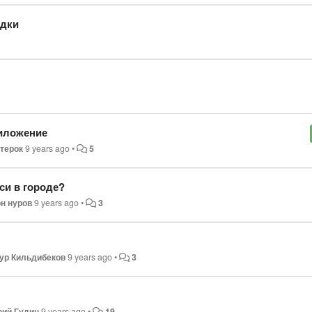
здки
иложение
терок
9 years ago
•
5
си в городе?
н нуров
9 years ago
•
3
ур Кильдибеков
9 years ago
•
3
ий Гудин
9 years ago
•
19