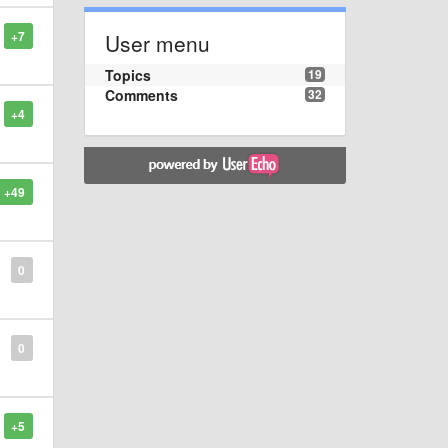
+7
User menu
Topics
19
Comments
32
+4
+49
0
0
+5