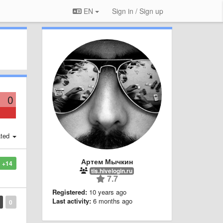
EN
Sign in / Sign up
0
ted
Артем Мычкин
+14
tis.hivelogin.ru
7.7
Registered:
10 years ago
Last activity:
6 months ago
0