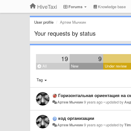
HiveTaxi
Forums
Knowledge base
User profile
Артем Мычкин
Your requests by status
19
9
All
New
Under review
Tag
Горизонтальная ориентация на 
Артем Мычкин
9 years ago
•
updated by
Анд
код организации
Артем Мычкин
9 years ago
•
updated by
Tim