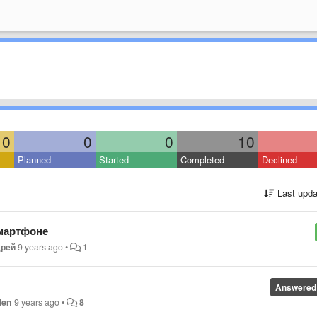
0
0
0
10
Planned
Started
Completed
Declined
Last upda
смартфоне
рей
9 years ago
•
1
Answered
len
9 years ago
•
8