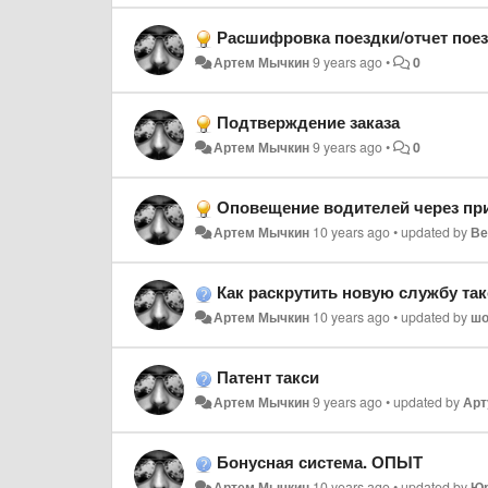
Расшифровка поездки/отчет пое
Артем Мычкин
9 years ago
•
0
Подтверждение заказа
Артем Мычкин
9 years ago
•
0
Оповещение водителей через пр
Артем Мычкин
10 years ago
•
updated by
Ве
Как раскрутить новую службу так
Артем Мычкин
10 years ago
•
updated by
шо
Патент такси
Артем Мычкин
9 years ago
•
updated by
Арт
Бонусная система. ОПЫТ
Артем Мычкин
10 years ago
•
updated by
Юр