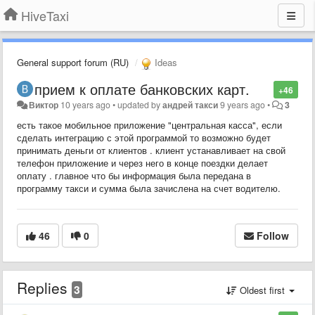
HiveTaxi
General support forum (RU)
Ideas
прием к оплате банковских карт.
+46
Виктор
10 years ago
•
updated by
андрей такси
9 years ago
•
3
есть такое мобильное приложение "центральная касса", если
сделать интеграцию с этой программой то возможно будет
принимать деньги от клиентов . клиент устанавливает на свой
телефон приложение и через него в конце поездки делает
оплату . главное что бы информация была передана в
программу такси и сумма была зачислена на счет водителю.
46
0
Follow
Replies
3
Oldest first