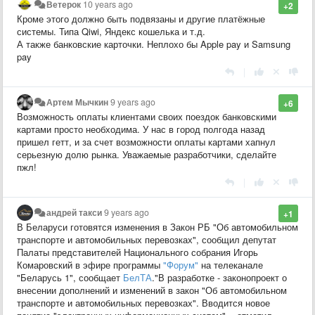
Ветерок
10 years ago
+2
Кроме этого должно быть подвязаны и другие платёжные
системы. Типа Qiwi, Яндекс кошелька и т.д.
А также банковские карточки. Неплохо бы
Apple pay и Samsung
pay
|
Артем Мычкин
9 years ago
+6
Возможность оплаты клиентами своих поездок банковскими
картами просто необходима. У нас в город полгода назад
пришел гетт, и за счет возможности оплаты картами хапнул
серьезную долю рынка. Уважаемые разработчики, сделайте
пжл!
|
андрей такси
9 years ago
+1
В Беларуси готовятся изменения в Закон РБ "Об автомобильном
транспорте и автомобильных перевозках", сообщил депутат
Палаты представителей Национального собрания Игорь
Комаровский в эфире программы
"Форум"
на телеканале
"Беларусь 1", сообщает
БелТА
."В разработке - законопроект о
внесении дополнений и изменений в закон "Об автомобильном
транспорте и автомобильных перевозках". Вводится новое