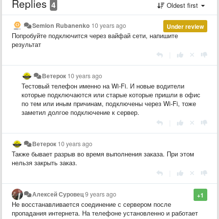
Replies
4
Oldest first
Semion Rubanenko
10 years ago
Under review
Попробуйте подключится через вайфай сети, напишите
результат
|
Ветерок
10 years ago
Тестовый телефон именно на Wi-Fi. И новые водители
которые подключаются или старые которые пришли в офис
по тем или иным причинам, подключены через Wi-Fi, тоже
заметил долгое подключение к сервер.
|
Ветерок
10 years ago
Также бывает разрыв во время выполнения заказа. При этом
нельзя закрыть заказ.
|
Алексей Суровец
9 years ago
+1
Не восстанавливается соединение с сервером после
пропадания интернета. На телефоне установленно и работает