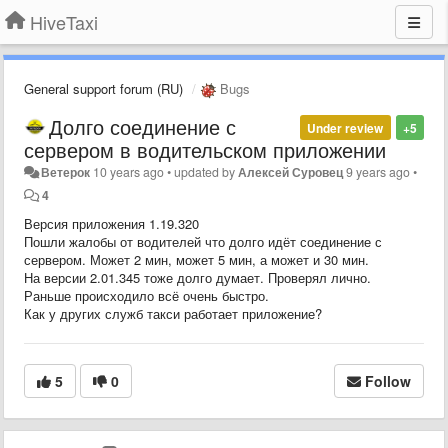
HiveTaxi
General support forum (RU)
Bugs
Долго соединение с
Under review
+5
сервером в водительском приложении
Ветерок
10 years ago
•
updated by
Алексей Суровец
9 years ago
•
4
Версия приложения
1.19.320
Пошли жалобы от водителей что долго идёт соединение с
сервером. Может 2 мин, может 5 мин, а может и 30 мин.
На версии 2.01.345 тоже долго думает. Проверял лично.
Раньше происходило всё очень быстро.
Как у других служб такси работает приложение?
5
0
Follow