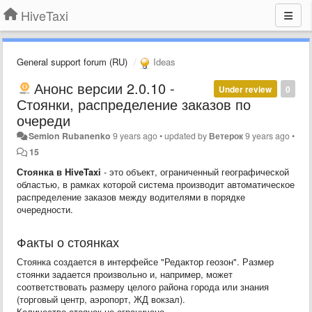
HiveTaxi
General support forum (RU)
Ideas
Анонс версии 2.0.10 -
Under review
0
Стоянки, распределение заказов по
очереди
Semion Rubanenko
9 years ago
•
updated by
Ветерок
9 years ago
•
15
Стоянка в HiveTaxi
- это объект, ограниченный географической
областью, в рамках которой система производит автоматическое
распределение заказов между водителями в порядке
очередности.
Факты о стоянках
Стоянка создается в интерфейсе "Редактор геозон". Размер
стоянки задается произвольно и, например, может
соответствовать размеру целого района города или знания
(торговый центр, аэропорт, ЖД вокзал).
Количество стоянок не ограничено.