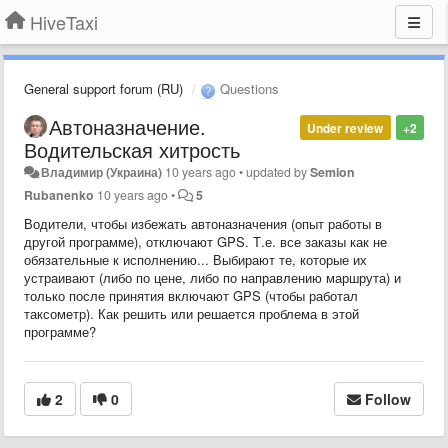
HiveTaxi
General support forum (RU)
Questions
Автоназначение.
Under review
+2
Водительская хитрость
Владимир (Украина)
10 years ago
•
updated by
Semion
Rubanenko
10 years ago
•
5
Водители, чтобы избежать автоназначения (опыт работы в
другой программе), отключают GPS. Т.е. все заказы как не
обязательные к исполнению... Выбирают те, которые их
устраивают (либо по цене, либо по направлению маршрута) и
только после принятия включают GPS (чтобы работал
таксометр). Как решить или решается проблема в этой
программе?
2
0
Follow