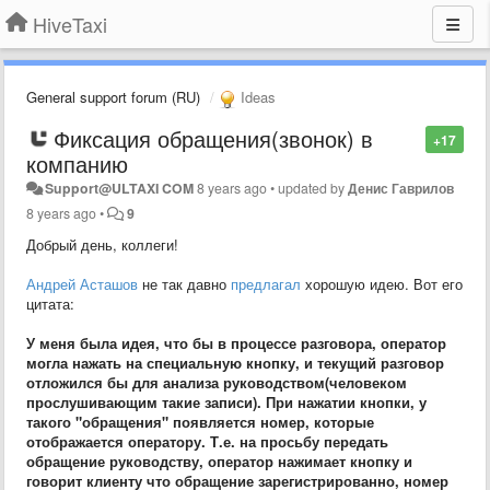
HiveTaxi
General support forum (RU)
Ideas
Фиксация обращения(звонок) в
+17
компанию
Support@ULTAXI COM
8 years ago
•
updated by
Денис Гаврилов
8 years ago
•
9
Добрый день, коллеги!
Андрей Асташов
не так давно
предлагал
хорошую идею. Вот его
цитата:
У меня была идея, что бы в процессе разговора, оператор
могла нажать на специальную кнопку, и текущий разговор
отложился бы для анализа руководством(человеком
прослушивающим такие записи). При нажатии кнопки, у
такого "обращения" появляется номер, которые
отображается оператору. Т.е. на просьбу передать
обращение руководству, оператор нажимает кнопку и
говорит клиенту что обращение зарегистрированно, номер