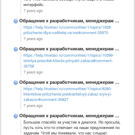
интерфейс.
7 years ago
Обращение к разработчикам, менеджерам от руководителей действующих служб.
https://help.hivetaxi.ru/communities/1/topics/1928-
prilozhenie-dlya-voditelej-na-ios#comment-35970
7 years ago
Обращение к разработчикам, менеджерам от руководителей действующих служб.
https://help.hivetaxi.ru/communities/1/topics/10399-
istoriya-poezdok-klienta-prinyatii-zakaza#comment-
35758
7 years ago
Обращение к разработчикам, менеджерам от руководителей действующих служб.
https://help.hivetaxi.ru/communities/1/topics/8280-
klientskoe-prilozhenie-predvaritelnyij-zakaz-sryivyi-
zakazov#comment-35827
7 years ago
Обращение к разработчикам, менеджерам от руководителей действующих служб.
Большое спасибо за участие в диалоге. Но просьба,
пусть хоть кто-то отвечает на наши предложения по
задачам. Чтоб мы понимали, что нас слышат.