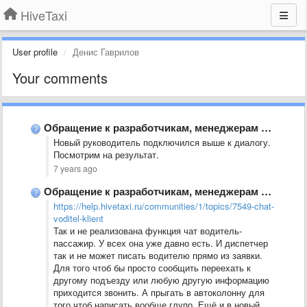
HiveTaxi
User profile
Денис Гаврилов
Your comments
Обращение к разработчикам, менеджерам от руководителей действующих служб.
Новый руководитель подключился выше к диалогу.
Посмотрим на результат.
7 years ago
Обращение к разработчикам, менеджерам от руководителей действующих служб.
https://help.hivetaxi.ru/communities/1/topics/7549-chat-
voditel-klient
Так и не реализована функция чат водитель-
пассажир. У всех она уже давно есть. И диспетчер
так и не может писать водителю прямо из заявки.
Для того чтоб бы просто сообщить переехать к
другому подъезду или любую другую информацию
приходится звонить. А прыгать в автоколонну для
того чтоб написать вообще глупо. Ещё и в новый