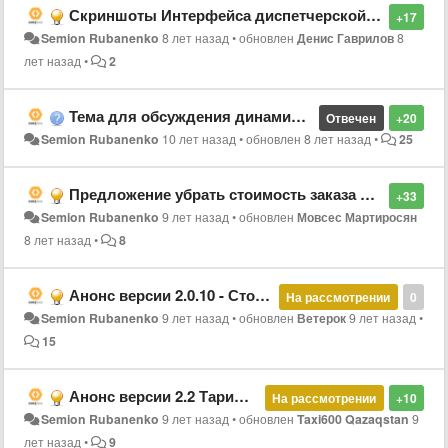
Скриншоты Интерфейса диспетчерской 3.0
+17
Semion Rubanenko
8 лет назад
•
обновлен
Денис Гаврилов
8
лет назад
•
2
Тема для обсуждения динамического изменения стоимости заказа
Отвечен
+20
Semion Rubanenko
10 лет назад
•
обновлен
8 лет назад
•
25
Предложение убрать стоимость заказа для водителя из текста кнопки "Беру за ххх"
+33
Semion Rubanenko
9 лет назад
•
обновлен
Мовсес Мартиросян
8 лет назад
•
8
Анонс версии 2.0.10 - Стоянки, распределение заказов по очереди
На рассмотрении
0
Semion Rubanenko
9 лет назад
•
обновлен
Ветерок
9 лет назад
•
15
Анонс версии 2.2 Тарифный планы водителей / смены
На рассмотрении
+10
Semion Rubanenko
9 лет назад
•
обновлен
Taxi600 Qazaqstan
9
лет назад
•
9