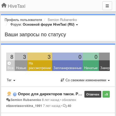
HiveTaxi
Профиль пользователя
Semion Rubanenko
Форум:
Основной форум HiveTaxi (RU)
Ваши запросы по статусу
8
3
3
0
0
На
Все
Новые
рассмотрении
Запланированные
Начатые
Завершен
Тег
Со свежими изменениями
Опрос для директоров такси. Разработка 2.8.0
Отвечен
+9
Semion Rubanenko
8 лет назад
•
обновлен
elizavetasorokina_1991
7 лет назад
•
40